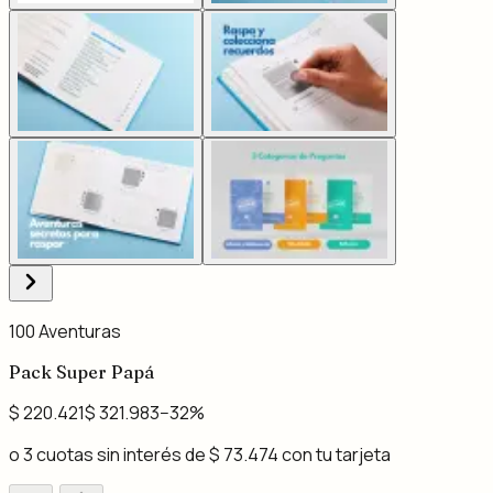
100 Aventuras
Pack Super Papá
$ 220.421
$ 321.983
−
32
%
o 3 cuotas sin interés de
$ 73.474
con tu tarjeta