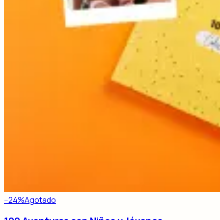
−
24
%
Agotado