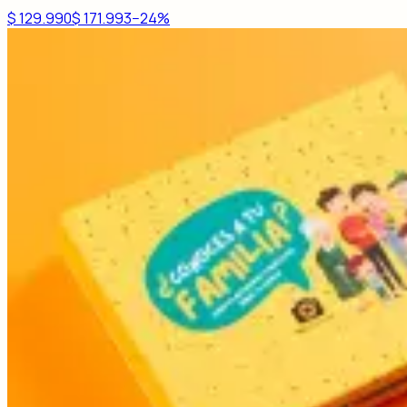
$ 129.990
$ 171.993
−
24
%