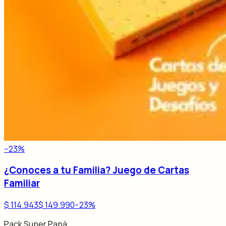
−
23
%
¿Conoces a tu Familia? Juego de Cartas
Familiar
$ 114.943
$ 149.990
−
23
%
Pack Super Papá