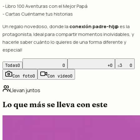
- Libro 100 Aventuras con el Mejor Papá
- Cartas Cuéntame tus historias
Un regalo novedoso, donde la
conexión
padre-hij@
es la
protagonista. Ideal para compartir momentos inolvidables, y
hacerle saber cuánto lo quieres de una forma diferente y
especial!
Todas
0
0
+
0
≤3
0
Con foto
0
Con video
0
Llevan juntos
Lo que más se lleva con este