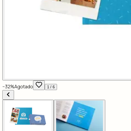
−
32
%
Agotado
1
/
6