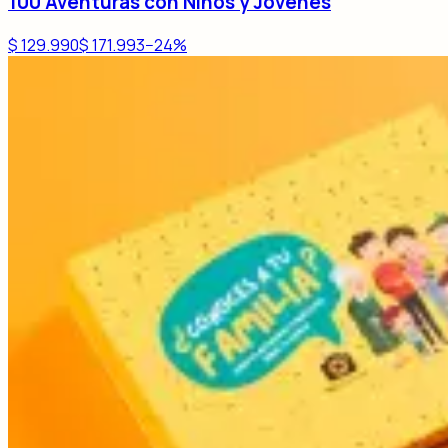
100 Aventuras con Niños y Jóvenes
$ 129.990
$ 171.993
−
24
%