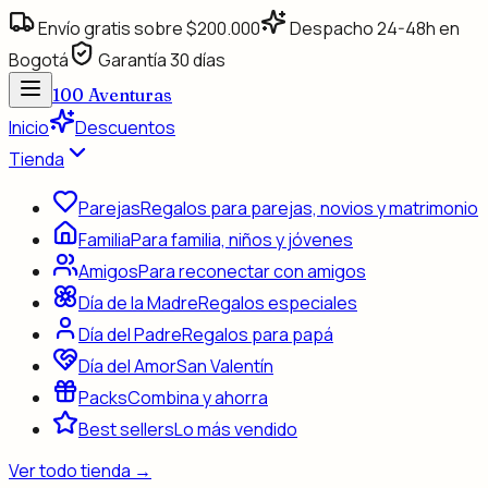
Envío gratis sobre $200.000
Despacho 24-48h en
Bogotá
Garantía 30 días
100
Aventuras
Inicio
Descuentos
Tienda
Parejas
Regalos para parejas, novios y matrimonio
Familia
Para familia, niños y jóvenes
Amigos
Para reconectar con amigos
Día de la Madre
Regalos especiales
Día del Padre
Regalos para papá
Día del Amor
San Valentín
Packs
Combina y ahorra
Best sellers
Lo más vendido
Ver todo
tienda
→