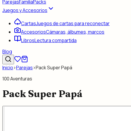
Parejas
Familia
Packs
Juegos y Accesorios
Cartas
Juegos de cartas para reconectar
Accesorios
Cámaras, álbumes, marcos
Libros
Lectura compartida
Blog
Inicio
›
Parejas
›
Pack Super Papá
100 Aventuras
Pack Super Papá