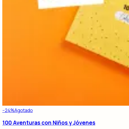
−
24
%
Agotado
100 Aventuras con Niños y Jóvenes