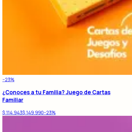
−
23
%
¿Conoces a tu Familia? Juego de Cartas
Familiar
$ 114.943
$ 149.990
−
23
%