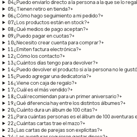
¿Puedo enviarlo directo a la persona a la que se lo rega
04
¿Tienen retiro en tienda?
+
05
¿Cómo hago seguimiento a mi pedido?
+
06
¿Los productos están en stock?
+
07
¿Qué medios de pago aceptan?
+
08
¿Puedo pagar en cuotas?
+
09
¿Necesito crear cuenta para comprar?
+
10
¿Emiten factura electrónica?
+
11
¿Cómo los contacto?
+
12
¿Cuántos días tengo para devolver?
+
13
¿Puedo devolver el producto si a la persona no le gust
14
¿Puedo agregar una dedicatoria?
+
15
¿Viene con caja de regalo?
+
16
¿Cuál es el más vendido?
+
17
¿Cuál recomiendan para un primer aniversario?
+
18
¿Qué diferencia hay entre los distintos álbumes?
+
19
¿Cuánto dura un álbum de 100 citas?
+
20
¿Para cuántas personas es el álbum de 100 aventuras 
21
¿Cuántas cartas trae el mazo?
+
22
¿Las cartas de parejas son explícitas?
+
23
¿Las aventuras requieren gastar dinero?
+
24