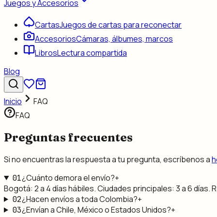
Juegos y Accesorios
Cartas
Juegos de cartas para reconectar
Accesorios
Cámaras, álbumes, marcos
Libros
Lectura compartida
Blog
Inicio
FAQ
FAQ
Preguntas frecuentes
Si no encuentras la respuesta a tu pregunta, escríbenos a
h
¿Cuánto demora el envío?
+
01
Bogotá: 2 a 4 días hábiles. Ciudades principales: 3 a 6 días. 
¿Hacen envíos a toda Colombia?
+
02
¿Envían a Chile, México o Estados Unidos?
+
03