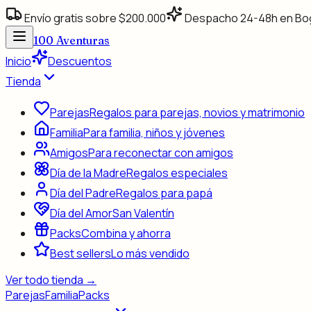
Envío gratis sobre $200.000
Despacho 24-48h en Bo
100
Aventuras
Inicio
Descuentos
Tienda
Parejas
Regalos para parejas, novios y matrimonio
Familia
Para familia, niños y jóvenes
Amigos
Para reconectar con amigos
Día de la Madre
Regalos especiales
Día del Padre
Regalos para papá
Día del Amor
San Valentín
Packs
Combina y ahorra
Best sellers
Lo más vendido
Ver todo
tienda
→
Parejas
Familia
Packs