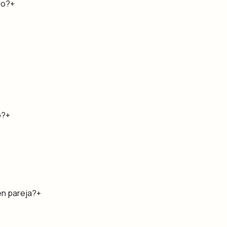
lo?
+
ó?
+
en pareja?
+