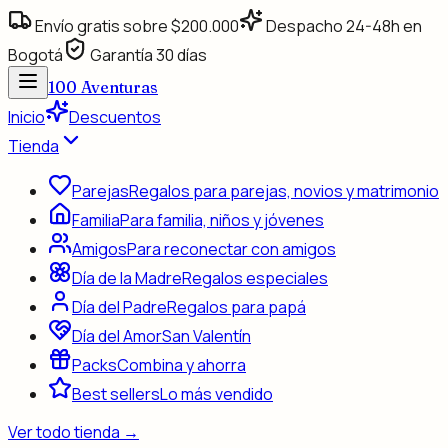
Envío gratis sobre $200.000
Despacho 24-48h en
Bogotá
Garantía 30 días
100
Aventuras
Inicio
Descuentos
Tienda
Parejas
Regalos para parejas, novios y matrimonio
Familia
Para familia, niños y jóvenes
Amigos
Para reconectar con amigos
Día de la Madre
Regalos especiales
Día del Padre
Regalos para papá
Día del Amor
San Valentín
Packs
Combina y ahorra
Best sellers
Lo más vendido
Ver todo
tienda
→