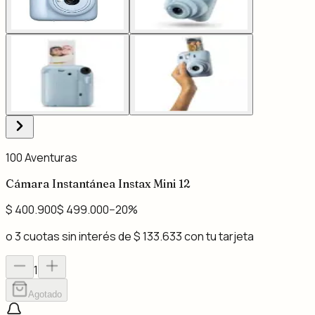
100 Aventuras
Cámara Instantánea Instax Mini 12
$ 400.900
$ 499.000
−
20
%
o 3 cuotas sin interés de
$ 133.633
con tu tarjeta
1
Agotado