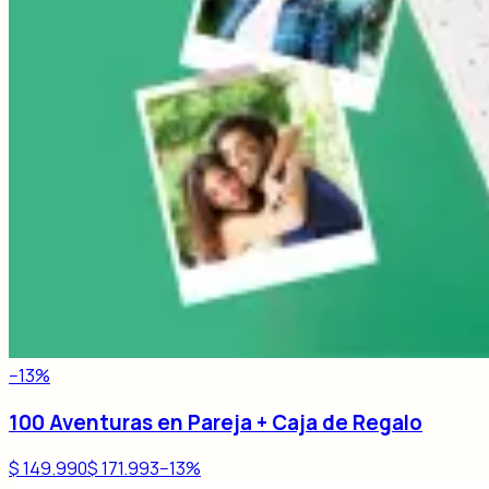
−
13
%
100 Aventuras en Pareja + Caja de Regalo
$ 149.990
$ 171.993
−
13
%