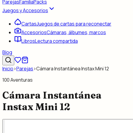
Parejas
Familia
Packs
Juegos y Accesorios
Cartas
Juegos de cartas para reconectar
Accesorios
Cámaras, álbumes, marcos
Libros
Lectura compartida
Blog
Inicio
›
Parejas
›
Cámara Instantánea Instax Mini 12
100 Aventuras
Cámara Instantánea
Instax Mini 12