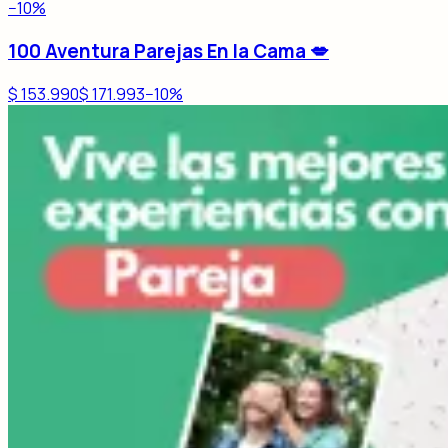
−
10
%
100 Aventura Parejas En la Cama 💋
$ 153.990
$ 171.993
−
10
%