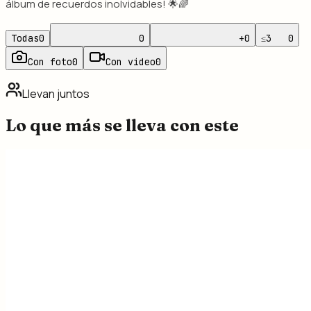
álbum de recuerdos inolvidables! 🌟🌈
Todas
0
0
+
0
≤3
0
Con foto
0
Con video
0
Llevan juntos
Lo que más se lleva con este