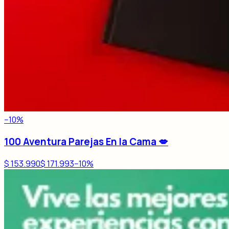
−
10
%
100 Aventura Parejas En la Cama 💋
$ 153.990
$ 171.993
−
10
%