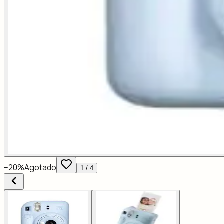
−
20
%
Agotado
1
/
4